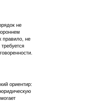
орядок не
тороннем
к правило, не
 требуется
говоренности.
кий ориентир:
 юридическую
омогает