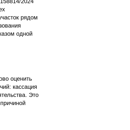
-158814/2024
ех
участок рядом
ьзования
казом одной
ово оценить
чий: кассация
ятельства. Это
 причиной