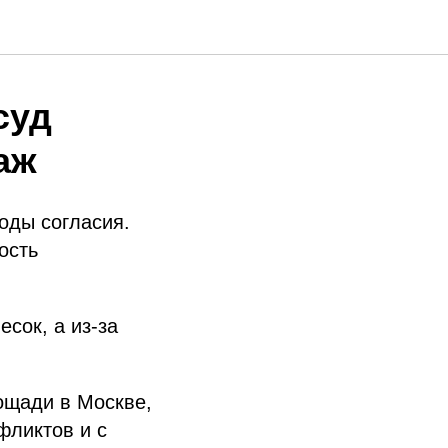
суд
аж
оды согласия.
ость
сок, а из-за
ощади в Москве,
фликтов и с