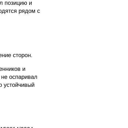
ил позицию и
одятся рядом с
ние сторон.
енников и
 не оспаривал
о устойчивый