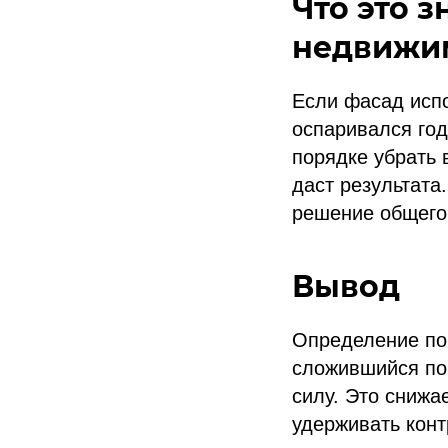
Что это 
недвижи
Если фасад испо
оспаривался год
порядке убрать 
даст результата
решение общего 
Вывод
Определение п
сложившийся по
силу. Это снижа
удерживать конт