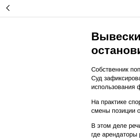
Вывески
останов
Собственник поп
Суд зафиксирова
использования 
На практике спо
смены позиции о
В этом деле реч
где арендаторы 