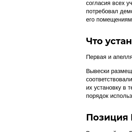
согласия всех у
потребовал демо
его помещениям
Что уста
Первая и апелл
Вывески размеща
соответствовали
их установку в 
порядок исполь
Позиция 