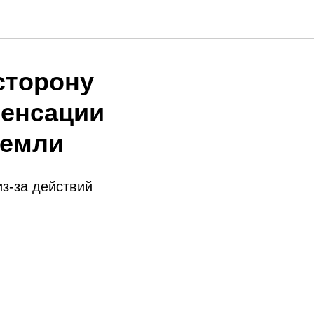
сторону
пенсации
земли
з-за действий