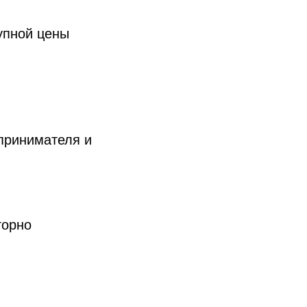
купной цены
принимателя и
торно