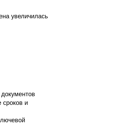
цена увеличилась
я документов
 сроков и
ключевой