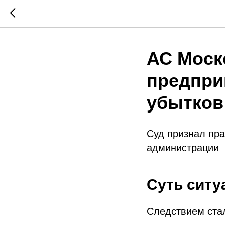
АС Моско
предпри
убытков
Суд признал пра
администрации
Суть ситу
Следствием ст