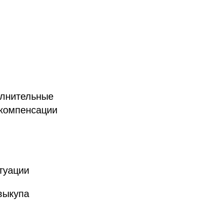
олнительные
 компенсации
туации
выкупа