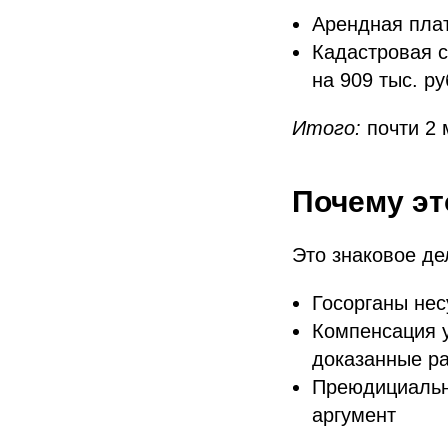
Арендная плат
Кадастровая с
на 909 тыс. р
Итого:
почти 2 
Почему эт
Это знаковое де
Госорганы нес
Компенсация у
доказанные р
Преюдициально
аргумент